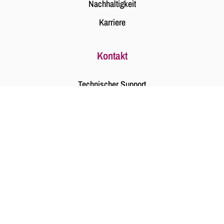
Nachhaltigkeit
Karriere
Kontakt
Technischer Support
Kontakt
Impressum
Datenschutz
Barrierefreiheit
© Copyright 2026 büro modern GmbH