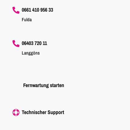
0661 410 956 33

Fulda
06403 720 11

Langgöns
Fernwartung starten
Technischer Support
