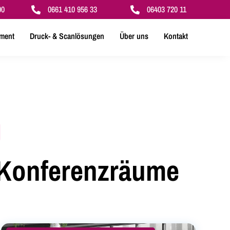
00
0661 410 956 33
06403 720 11


ment
Druck- & Scanlösungen
Über uns
Kontakt
 Konferenzräume